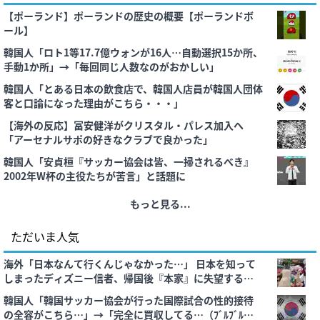
【ポーランド】ポーランドの歴史の概要【ポーランドボ
ール】
韓国人「ロト1等17.7億ウォンが16人…自動選択15か所、
手動1か所」→「毎回同じ人数なのがおかしい」
韓国人「とある日本の飲食店で、韓国人店員が韓国人団体
客と口論になった理由がこちら・・・」
【海外の反応】冨安健洋がクリスタル・パレス加入へ
「アーセナルサポの好きなクラブで良かった」
韓国人「安貞桓『サッカー協会は皆、一掃されるべき』
2002年W杯の主役たちが苦言」と話題に
もっと見る...
ただいま人気
海外「日本なんて行くんじゃなかった…」 日本を知って
しまったディズニー信者、帰国後『本家』に失望する事
態に
韓国人「韓国サッカー協会が行った国際試合の性的接待
の全容がこちら…」→「完全に買収してる…（ﾌﾞﾙﾌﾞﾙ」