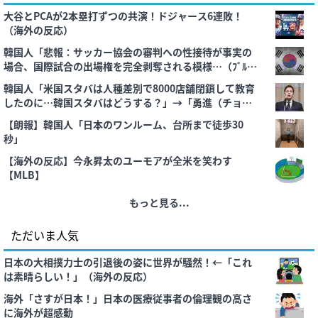
大谷とPCAが2本塁打ずつの共演！ドジャース6連敗！
（海外の反応）
韓国人「悲報：サッカー協会の審判への性接待が事実の
場合、国際試合の出場権を完全剥奪される模様…（ﾌﾞﾙﾌﾞ
ﾙ」＝韓国の反応
韓国人「米国スタバは人種差別で8000店舗閉鎖して教育
したのに…韓国スタバはどうする？」→「勇進（チョ
ン・ヨンジン）が何をどう決断するんだ？」
【朗報】韓国人「日本のワンルーム、台所まで徒歩30
秒」
【海外の反応】今永昇太のユーモアが全米を笑わす
【MLB】
もっと見る...
ただいま人気
日本の大相撲力士の引退後の姿に世界が騒然！←「これ
は素晴らしい！」（海外の反応）
海外「さすが日本！」日本の医療従事者の倫理観の高さ
に海外が超感動