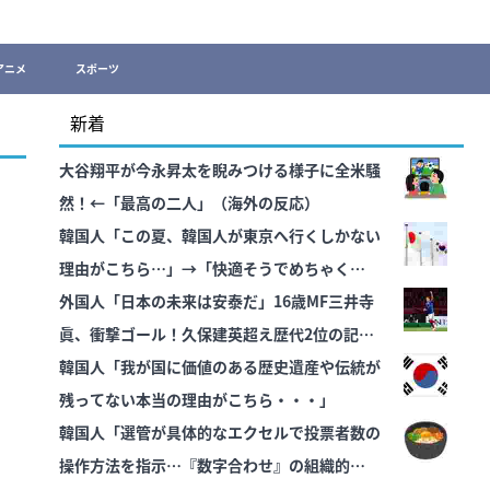
アニメ
スポーツ
新着
大谷翔平が今永昇太を睨みつける様子に全米騒
然！←「最高の二人」（海外の反応）
韓国人「この夏、韓国人が東京へ行くしかない
理由がこちら…」→「快適そうでめちゃくちゃ
羨ましい…（ﾌﾞﾙﾌﾞﾙ」＝韓国の反応
外国人「日本の未来は安泰だ」16歳MF三井寺
眞、衝撃ゴール！久保建英超え歴代2位の記
録！3得点に絡む活躍で海外絶賛！【海外の反
韓国人「我が国に価値のある歴史遺産や伝統が
応】
残ってない本当の理由がこちら・・・」
韓国人「選管が具体的なエクセルで投票者数の
操作方法を指示…『数字合わせ』の組織的証拠