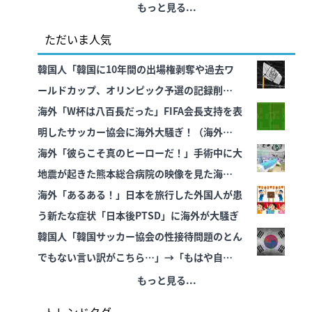
を確保」
もっと見る...
ただいま人気
韓国人「韓国に10年間の出場権剥奪や過去ワ
ールドカップ、オリンピック予選の記録削除を
要求するFIFA公式制裁を海外メディアが報
海外「W杯は八百長だった」FIFA会長支持を表
道！」
明したサッカー協会に海外大騒ぎ！（海外の反
応）
海外「彼らこそ真のヒーローだ！」手術中に大
地震が起きた熊本総合病院の映像を見た海外の
反応
海外「あるある！」日本を旅行した外国人が患
う新たな症状「日本後PTSD」に海外が大騒ぎ
韓国人「韓国サッカー協会の性接待問題のとん
でもない言い訳がこちら…」→「もはや自白だ
ろこれ…（ﾌﾞﾙﾌﾞﾙ」＝韓国の反応
もっと見る...