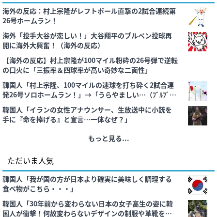
海外の反応：村上宗隆がレフトポール直撃の2試合連続第
26号ホームラン！
海外「投手大谷が恋しい！」大谷翔平のブルペン投球再
開に海外大興奮！（海外の反応）
【海外の反応】村上宗隆が100マイル粉砕の26号弾で逆転
の口火に「三振率＆四球率が高い奇妙な二面性」
韓国人「村上宗隆、100マイルの速球を打ち砕く2試合連
発26号ソロホームラン！」→「うらやましい…（ﾌﾞﾙﾌﾞ
ﾙ」＝韓国の反応
韓国人「イランの女性アナウンサー、生放送中に小銃を
手に『命を捧げる』と宣言…一体なぜ？」
もっと見る...
ただいま人気
韓国人「我が国の方が日本より確実に美味しく調理する
食べ物がこちら・・・」
韓国人「30年前から変わらない日本の女子高生の姿に韓
国人が衝撃！何故変わらないデザインの制服や革靴を着