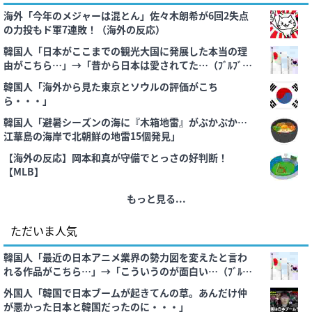
海外「今年のメジャーは混とん」佐々木朗希が6回2失点
の力投もド軍7連敗！（海外の反応）
韓国人「日本がここまでの観光大国に発展した本当の理
由がこちら…」→「昔から日本は愛されてた…（ﾌﾞﾙﾌﾞ
ﾙ」＝韓国の反応
韓国人「海外から見た東京とソウルの評価がこち
ら・・・」
韓国人「避暑シーズンの海に『木箱地雷』がぷかぷか…
江華島の海岸で北朝鮮の地雷15個発見」
【海外の反応】岡本和真が守備でとっさの好判断！
【MLB】
もっと見る...
ただいま人気
韓国人「最近の日本アニメ業界の勢力図を変えたと言わ
れる作品がこちら…」→「こういうのが面白い…（ﾌﾞﾙﾌﾞ
ﾙ」＝韓国の反応
外国人「韓国で日本ブームが起きてんの草。あんだけ仲
が悪かった日本と韓国だったのに・・・」