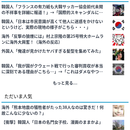
韓国人「フランスの有力紙も大韓サッカー協会前代未聞
の不祥事を詳細に報道！」→「国際的スキャンダルに発
展してしまう‥」
韓国人「日本は市民意識が高くて他人に迷惑をかけない
というけど、実際の現地の様子がこちら・・・」
海外「反撃の狼煙には」村上宗隆の第25号特大ホームラ
ンに海外大興奮！（海外の反応）
外国人「俺達が見かけたヤバすぎる髪型を集めてみた」
韓国人「我が国がクウェート戦で行った審判買収が本当
に深刻である理由がこちら…」→「これはダメなやつ…
（ﾌﾞﾙﾌﾞﾙ」＝韓国の反応
もっと見る...
ただいま人気
海外「熊本地震の犠牲者がたった38人なのは驚きだ！何
故こんなに少ないの？」
【衝撃】韓国人「日本の名門女子校、漫画のままかよ」