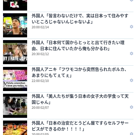
外国人「皆言わないだけで、実は日本って住みやす
いところじゃないんじゃないよ」
20:00 02/14
外国人「日本何て国からとっとと出て行きたい理
由、日本に住んでいたから俺も分かるわ」
20:30 02/12
外国人アニキ「フワモコから突然告られたポルカ、
あまりにもてぇてぇ」
22:00 02/10
外国人「美人たちが集う日本の女子大の学食って天
国じゃん」
20:00 02/07
外国人「日本の治安だとうどん屋ですらセルフサー
ビスができるのか！！！！」
20:00 02/05