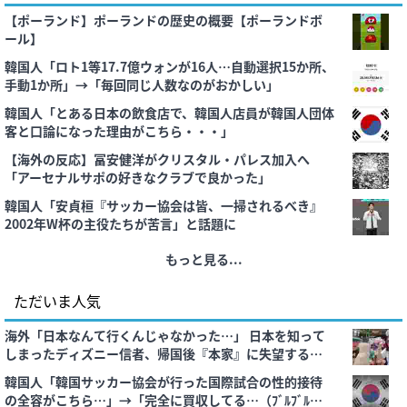
【ポーランド】ポーランドの歴史の概要【ポーランドボ
ール】
韓国人「ロト1等17.7億ウォンが16人…自動選択15か所、
手動1か所」→「毎回同じ人数なのがおかしい」
韓国人「とある日本の飲食店で、韓国人店員が韓国人団体
客と口論になった理由がこちら・・・」
【海外の反応】冨安健洋がクリスタル・パレス加入へ
「アーセナルサポの好きなクラブで良かった」
韓国人「安貞桓『サッカー協会は皆、一掃されるべき』
2002年W杯の主役たちが苦言」と話題に
もっと見る...
ただいま人気
海外「日本なんて行くんじゃなかった…」 日本を知って
しまったディズニー信者、帰国後『本家』に失望する事
態に
韓国人「韓国サッカー協会が行った国際試合の性的接待
の全容がこちら…」→「完全に買収してる…（ﾌﾞﾙﾌﾞﾙ」