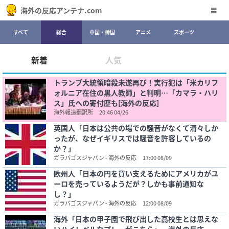
海外の反応アンテナ.com
すべて
総合
中国・韓国
アニメ
スポーツ
新着
人気
トランプ大統領暗殺未遂再び！実行犯は「米カリフ
ォルニア在住の黒人教師」と判明…「カマラ・ハリ
ス」氏への寄付歴も[海外の反応]
海外報道翻訳所
20:46 04/26
英国人「日本は公共の場での騒音がなくて清々しか
ったが、なぜイギリスでは騒音を許容しているの
か？」
ガラパゴスジャパン - 海外の反応
17:00 08/09
欧州人「日本の円を買い支えるためにアメリカがユ
ーロを売っているようだが？しかも事前通知な
し？」
ガラパゴスジャパン - 海外の反応
12:00 08/09
海外「日本の甲子園で飛び出した高校生とは思えな