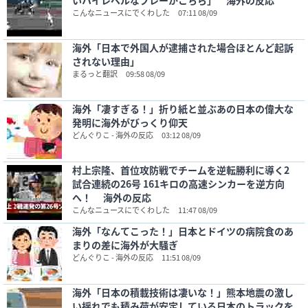
いハイレベルなプレーがこちら」 海外の反応
こんなニュースにでくわした
07:11 08/09
海外「日本で外国人が逮捕された場合ほとんど起訴
されない理由」
まるっと翻訳
09:58 08/09
海外「凄すぎる！」折り紙と並ぶあの日本の偉大な
発明に海外がびっくり仰天
どんぐりこ - 海外の反応
03:12 08/09
村上宗隆、首位攻防戦でチームを逆転勝利に導く2
試合連続の26号 161キロの高速シンカーを逆方向
へ！ 海外の反応
こんなニュースにでくわした
11:47 08/09
海外「なんてこった！」日本とドイツの病院食のあ
まりの差に海外が大騒ぎ
どんぐりこ - 海外の反応
11:51 08/09
海外「日本の積載技術は凄いな！」熊本地震の激し
い揺れでも積み荷が安定している日本のトラックを