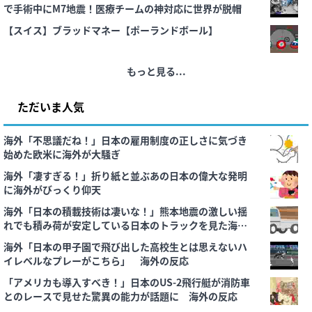
で手術中にM7地震！医療チームの神対応に世界が脱帽
【スイス】ブラッドマネー【ポーランドボール】
もっと見る...
ただいま人気
海外「不思議だね！」日本の雇用制度の正しさに気づき
始めた欧米に海外が大騒ぎ
海外「凄すぎる！」折り紙と並ぶあの日本の偉大な発明
に海外がびっくり仰天
海外「日本の積載技術は凄いな！」熊本地震の激しい揺
れでも積み荷が安定している日本のトラックを見た海外
の反応
海外「日本の甲子園で飛び出した高校生とは思えないハ
イレベルなプレーがこちら」 海外の反応
「アメリカも導入すべき！」日本のUS-2飛行艇が消防車
とのレースで見せた驚異の能力が話題に 海外の反応