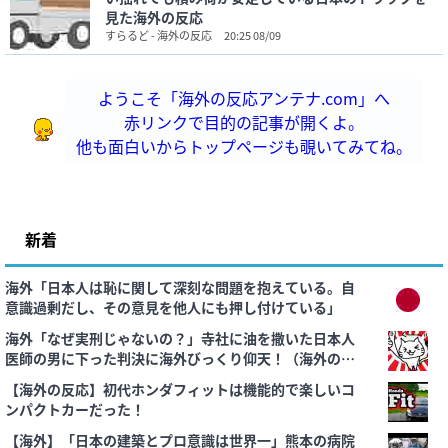
見た海外の反応
すらるど - 海外の反応
20:25 08/09
ようこそ「海外の反応アンテナ.com」へ
赤リンクで目的の記事が開くよ。
他も面白いからトップページも覗いてみてね。
新着
海外「日本人は恥に関して深刻な問題を抱えている。自
意識過剰だし、その意見を他人にも押し付けている」
海外「なぜ実刑じゃないの？」寺社に油を撒いた日本人
医師の男に下った判決に海外びっくり仰天！（海外の反
応）
【海外の反応】初代ホンダフィットは機能的で楽しいコ
ンパクトカーだった！
【海外】「日本の建築とプロ意識は世界一」熊本の病院