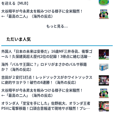
を迎える【MLB】
大谷翔平が今永昇太を睨みつける様子に全米騒然！
←「最高の二人」（海外の反応）
もっと見る...
ただいま人気
外国人「日本の未来は安泰だ」16歳MF三井寺眞、衝撃ゴ
ール！久保建英超え歴代2位の記録！3得点に絡む活躍で
海外絶賛！【海外の反応】
海外「バルサ王国に？」ロドリがまさかのバルサ移籍
か？（海外の反応）
吉田が２安打1打点！レッドソックスがホワイトソックス
に劇的サヨナラ！破竹の8連勝！（海外の反応）
大谷翔平が今永昇太を睨みつける様子に全米騒然！
←「最高の二人」（海外の反応）
オランダ人「至宝を手にした」佐野航大、オランダ王者
PSVに電撃移籍！口頭合意報道で現地サポ騒然！プレミア
のファンは落胆【海外の反応】