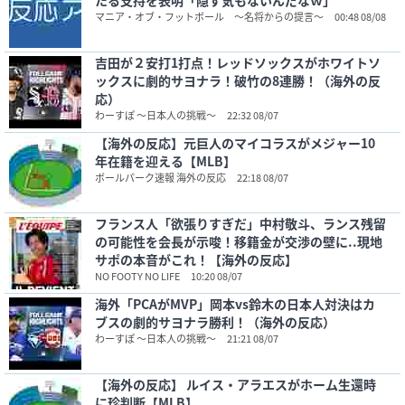
たる支持を表明「隠す気もないんだなｗ」
マニア・オブ・フットボール 〜名将からの提言〜
00:48 08/08
吉田が２安打1打点！レッドソックスがホワイトソ
ックスに劇的サヨナラ！破竹の8連勝！（海外の反
応）
わーすぽ ～日本人の挑戦～
22:32 08/07
【海外の反応】元巨人のマイコラスがメジャー10
年在籍を迎える【MLB】
ボールパーク速報 海外の反応
22:18 08/07
フランス人「欲張りすぎだ」中村敬斗、ランス残留
の可能性を会長が示唆！移籍金が交渉の壁に..現地
サポの本音がこれ！【海外の反応】
NO FOOTY NO LIFE
10:20 08/07
海外「PCAがMVP」岡本vs鈴木の日本人対決はカ
ブスの劇的サヨナラ勝利！（海外の反応）
わーすぽ ～日本人の挑戦～
21:21 08/07
【海外の反応】 ルイス・アラエスがホーム生還時
に珍判断【MLB】