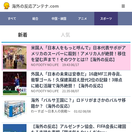
海外の反応アンテナ.com
すべて
総合
中国・韓国
アニメ
スポーツ
新着
人気
米国人「日本人をもっと呼んで」日本代表サポがア
メリカのスーパーに殺到！アメリカ人が絶賛！移住
を望む声まで！そのワケとは!?【海外の反応】
NO FOOTY NO LIFE
19:43 06/17
外国人「日本の未来は安泰だ」16歳MF三井寺眞、
衝撃ゴール！久保建英超え歴代2位の記録！3得点
に絡む活躍で海外絶賛！【海外の反応】
NO FOOTY NO LIFE
21:35 08/07
海外「バルサ王国に？」ロドリがまさかのバルサ移
籍か？（海外の反応）
わーすぽ ～日本人の挑戦～
01:02 08/08
【海外の反応】アルゼンチン協会、FIFA会長に確固