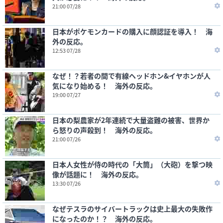
21:00 07/28
日本がポケモンカードの購入に顔認証を導入！ 海
外の反応。
12:53 07/28
なぜ！？若者の間で有線ヘッドホン&イヤホンが人
気になり始める！ 海外の反応。
19:00 07/27
日本の梨農家が2年連続で大量盗難の被害、世界か
ら怒りの声殺到！ 海外の反応。
21:00 07/26
日本人女性が侍の時代の「大筒」（大砲）を撃つ映
像が話題に！ 海外の反応。
13:30 07/26
なぜテスラのサイバートラックは史上最大の失敗作
になったのか！？ 海外の反応。