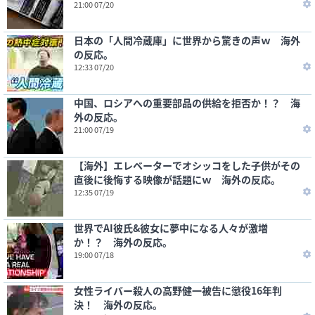
21:00 07/20
日本の「人間冷蔵庫」に世界から驚きの声ｗ 海外
の反応。
12:33 07/20
中国、ロシアへの重要部品の供給を拒否か！？ 海
外の反応。
21:00 07/19
【海外】エレベーターでオシッコをした子供がその
直後に後悔する映像が話題にｗ 海外の反応。
12:35 07/19
世界でAI彼氏&彼女に夢中になる人々が激増
か！？ 海外の反応。
19:00 07/18
女性ライバー殺人の高野健一被告に懲役16年判
決！ 海外の反応。