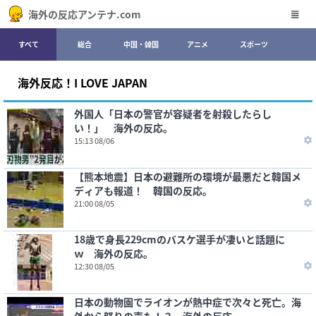
海外の反応アンテナ.com
すべて
総合
中国・韓国
アニメ
スポーツ
海外反応！I LOVE JAPAN
外国人「日本の警官が容疑者を射殺したらし
い！」 海外の反応。
15:13 08/06
【熊本地震】日本の避難所の環境が最悪だと韓国メ
ディアも報道！ 韓国の反応。
21:00 08/05
18歳で身長229cmのバスケ選手が凄いと話題に
ｗ 海外の反応。
12:30 08/05
日本の動物園でライオンが熱中症で次々と死亡。海