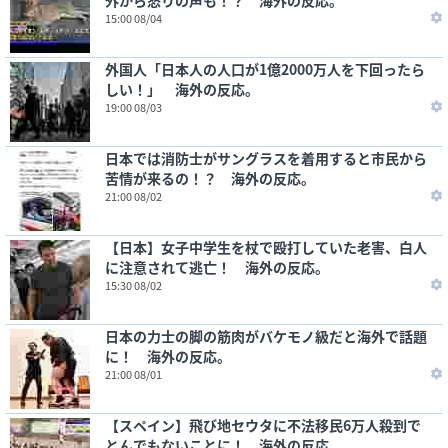
外から怒りの声も！？ 海外の反応。
15:00 08/04
外国人「日本人の人口が1億2000万人を下回ったら
しい！」 海外の反応。
19:00 08/03
日本では消防士がサングラスを着用すると市民から
苦情が来るの！？ 海外の反応。
21:00 08/02
【日本】女子中学生を杖で殴打していた老害、白人
に注意されて逃亡！ 海外の反応。
15:30 08/02
日本の力士の脚の筋肉がバケモノ級だと海外で話題
に！ 海外の反応。
21:00 08/01
【スペイン】飛び地セウタに不法移民6万人殺到で
とんでもないことに！ 海外の反応。