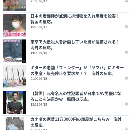
21:00 07/17
日本の看護師が点滴に排泄物を入れ患者を殺害！
韓国の反応。
15:19 07/17
東京で大量殺人を計画していた男が逮捕される！
海外の反応。
19:00 07/16
ギターの老舗「フェンダー」が「ヤマハ」にギター
の生産・販売停止を要求か！？ 海外の反応。
21:00 07/15
【韓国】元有名人の性犯罪者が日本でAV男優にな
ることを決意かｗ 韓国の反応。
13:33 07/15
カナダの家賃11万3000円の部屋がこちらｗ 海外
の反応。