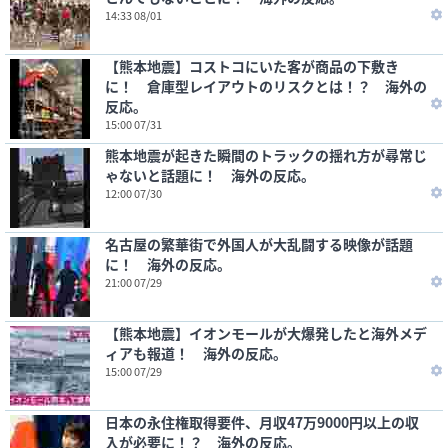
14:33 08/01
【熊本地震】コストコにいた客が商品の下敷き
に！ 倉庫型レイアウトのリスクとは！？ 海外の
反応。
15:00 07/31
熊本地震が起きた瞬間のトラックの揺れ方が尋常じ
ゃないと話題に！ 海外の反応。
12:00 07/30
名古屋の繁華街で外国人が大乱闘する映像が話題
に！ 海外の反応。
21:00 07/29
【熊本地震】イオンモールが大爆発したと海外メデ
ィアも報道！ 海外の反応。
15:00 07/29
日本の永住権取得要件、月収47万9000円以上の収
入が必要に！？ 海外の反応。