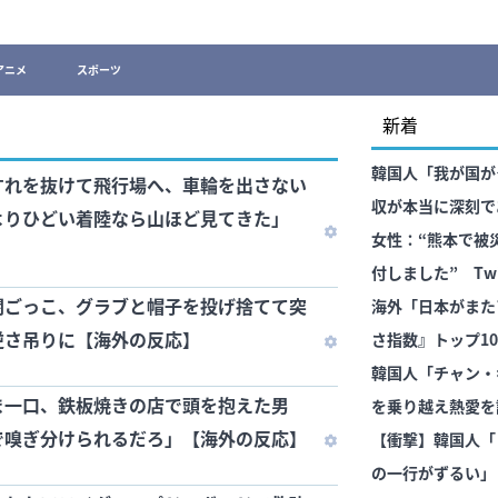
アニメ
スポーツ
新着
韓国人「我が国が
すれを抜けて飛行場へ、車輪を出さない
収が本当に深刻で
よりひどい着陸なら山ほど見てきた」
れはダメなやつ…（
女性：“熊本で被
付しました” Tw
闘ごっこ、グラブと帽子を投げ捨てて突
がとう” 【海外
海外「日本がまた
逆さ吊りに【海外の反応】
さ指数』トップ1
ぞ」
韓国人「チャン・
ま一口、鉄板焼きの店で頭を抱えた男
を乗り越え熱愛を
で嗅ぎ分けられるだろ」【海外の反応】
ど…」
【衝撃】韓国人「
の一行がずるい」