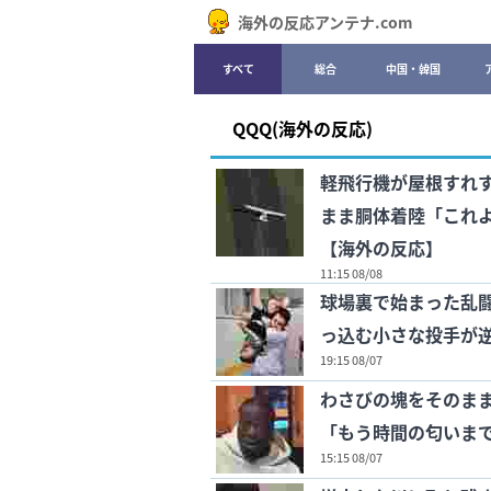
海外の反応アンテナ.com
すべて
総合
中国・韓国
QQQ(海外の反応)
軽飛行機が屋根すれ
まま胴体着陸「これ
【海外の反応】
11:15 08/08
球場裏で始まった乱
っ込む小さな投手が
19:15 08/07
わさびの塊をそのま
「もう時間の匂いま
15:15 08/07