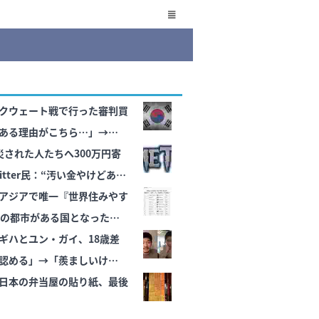
クウェート戦で行った審判買
ある理由がこちら…」→「こ
ﾌﾞﾙﾌﾞﾙ」＝韓国の反応
災された人たちへ300万円寄
itter民：“汚い金やけどあり
の反応】
アジアで唯一『世界住みやす
0の都市がある国となった
ギハとユン・ガイ、18歳差
認める」→「羨ましいけ
日本の弁当屋の貼り紙、最後