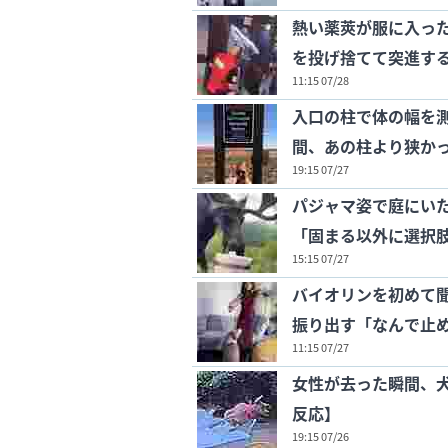
熱い薬莢が服に入っ
を投げ捨てて突進す
11:15 07/28
入口の柱で体の幅を
間、あの柱より狭か
19:15 07/27
パジャマ姿で庭にい
「固まる以外に選択
15:15 07/27
バイオリンを初めて
振り出す「なんで止
11:15 07/27
女性が去った瞬間、
反応】
19:15 07/26