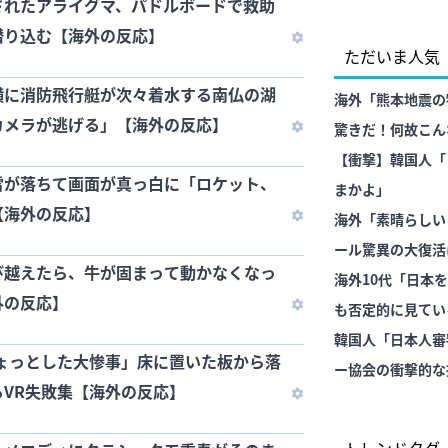
されたアライグマ、パドルボードで救助
潜り込む【海外の反応】
ただいま人気
横に消防飛行艇が次々着水する南仏の湖
海外「熊本地震の
カメラが逃げる」【海外の反応】
驚きだ！何故こん
【衝撃】韓国人「
雷が落ちて画面が真っ白に「ロケット、
まかよ」
【海外の反応】
海外「素晴らしい
ール驚異の大復活
び越えたら、牛が固まって動かなくなっ
海外10代「日本
外の反応】
も否定的に見てい
韓国人「日本人審
ちょっとした大惨事」床に置いた板から落
ー協会の衝撃的な
VR失敗集【海外の反応】
→「日本人審判の