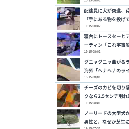
15:15 08/02
配達員に犬が突進、
「手にある物を投げ
11:15 08/02
寝台にトースターと
ーティン「これ宇宙
19:15 08/01
グニャグニャ曲がる
海外「ヘナヘナのラ
15:15 08/01
チーズのカビを切り
クなら2.5センチ削
11:15 08/01
ノーリードの大型犬
男性と、なぜか芝生
19:15 07/31