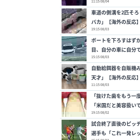
11:15 08/04
車道の側溝を2匹そろ
バカ」【海外の反応
19:15 08/03
ボートを下ろすはず
目、自分の車に自分
15:15 08/03
自動給餌器を自販機
天才」【海外の反応
11:15 08/03
「抜けた歯をもう一
「米国だと美容扱いで
19:15 08/02
試合終了直後のピッ
選手も「これ一発レ