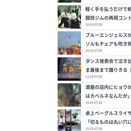
軽く手を払うだけで
闘技ジムの再現コン
19:15 07/29
ブルーエンジェルス
ソルもチェアも吹き
15:15 07/29
ダンス発表会で泣き
ま最後まで踊りきる
11:15 07/29
酒屋の店内にヒョウ
はカベルネなんだが
19:15 07/28
卓上ベーグルスライ
「切るものは丸い穴
15:15 07/28