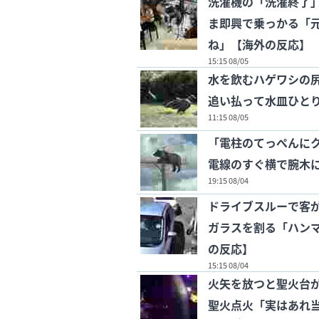
洗濯機の「洗濯終了
ま即興で乗っかる「
ね」【海外の反応】
15:15 08/05
水を飲むハゲワシの
追い払って水皿ひと
11:15 08/05
「電柱のてっぺんに
電線のすぐ横で腕木
19:15 08/04
ドライブスルーで客
ガラスを割る「ハン
の反応】
15:15 08/04
火矢を放つと聖火台が
聖火点火「実はあれ