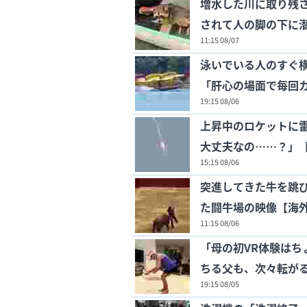
増水した川に取り残
されて人の脚の下に
11:15 08/07
泳いでいる人のすぐ
「肝心の場面で毎回
19:15 08/06
上昇中のロケットに
大丈夫なの……？」
15:15 08/06
突進してきた牛を跳
た闘牛場の映像【海
11:15 08/06
「母の初VR体験は
ちる父も、次々転がる
19:15 08/05