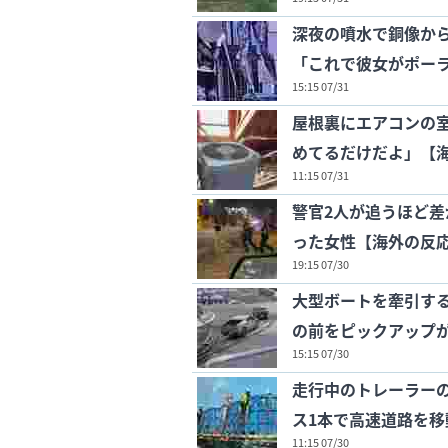
深夜の噴水で銅像か
「これで彼女がポー
15:15 07/31
屋根裏にエアコンの
めてるだけだよ」【
11:15 07/31
警官2人が追うほど
った女性【海外の反
19:15 07/30
大型ボートを牽引す
の前をピックアップ
15:15 07/30
走行中のトレーラー
ス1本で高速道路を
11:15 07/30