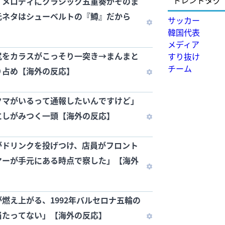
トレンドタグ
」メロディにクラシック五重奏がそのま
元ネタはシューベルトの『鱒』だから
サッカー
韓国代表
メディア
尻をカラスがこっそり一突き→まんまと
すり抜け
チーム
り占め【海外の反応】
クマがいるって通報したいんですけど」
にしがみつく一頭【海外の反応】
がドリンクを投げつけ、店員がフロント
マーが手元にある時点で察した」【海外
燃え上がる、1992年バルセロナ五輪の
当たってない」【海外の反応】