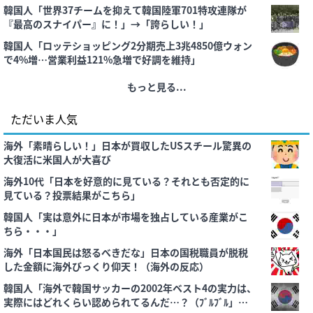
韓国人「世界37チームを抑えて韓国陸軍701特攻連隊が
『最高のスナイパー』に！」→「誇らしい！」
韓国人「ロッテショッピング2分期売上3兆4850億ウォン
で4%増…営業利益121%急増で好調を維持」
もっと見る...
ただいま人気
海外「素晴らしい！」日本が買収したUSスチール驚異の
大復活に米国人が大喜び
海外10代「日本を好意的に見ている？それとも否定的に
見ている？投票結果がこちら」
韓国人「実は意外に日本が市場を独占している産業がこ
ちら・・・」
海外「日本国民は怒るべきだな」日本の国税職員が脱税
した金額に海外びっくり仰天！（海外の反応）
韓国人「海外で韓国サッカーの2002年ベスト4の実力は、
実際にはどれくらい認められてるんだ…？（ﾌﾞﾙﾌﾞﾙ」＝