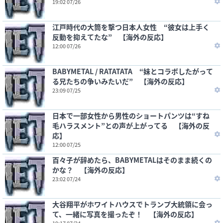
19:02 07/26
江戸時代の大筒を撃つ日本人女性 “彼女は上手く
反動を抑えてたな” 【海外の反応】
12:00 07/26
BABYMETAL / RATATATA “妹とコラボしたがって
る兄たちの争いみたいだ” 【海外の反応】
23:09 07/25
日本で一部女性から男性のショートパンツは“すね
毛ハラスメント”との声が上がってる 【海外の反
応】
12:00 07/25
百々子が辞めたら、BABYMETALはそのまま続くの
かな？ 【海外の反応】
23:02 07/24
大谷翔平がホワイトハウスでトランプ大統領に会っ
て、一緒に写真を撮ったぞ！ 【海外の反応】