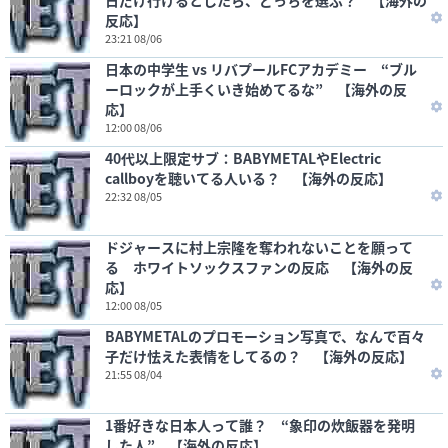
日だけ行けるとしたら、どっちを選ぶ？ 【海外の
反応】
23:21 08/06
日本の中学生 vs リバプールFCアカデミー “ブル
ーロックが上手くいき始めてるな” 【海外の反
応】
12:00 08/06
40代以上限定サブ：BABYMETALやElectric
callboyを聴いてる人いる？ 【海外の反応】
22:32 08/05
ドジャースに村上宗隆を奪われないことを願って
る ホワイトソックスファンの反応 【海外の反
応】
12:00 08/05
BABYMETALのプロモーション写真で、なんで百々
子だけ怯えた表情をしてるの？ 【海外の反応】
21:55 08/04
1番好きな日本人って誰？ “象印の炊飯器を発明
した人” 【海外の反応】