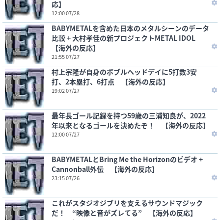
応】
12:00 07/28
BABYMETALを含めた日本のメタルシーンのデータ
比較 + 大村孝佳の新プロジェクトMETAL IDOL
【海外の反応】
21:55 07/27
村上宗隆が自身のボブルヘッドデイに5打数3安
打、2本塁打、6打点 【海外の反応】
19:02 07/27
最年長ゴール記録を持つ59歳の三浦知良が、2022
年以来となるゴールを決めたぞ！ 【海外の反応】
12:00 07/27
BABYMETALとBring Me the Horizonのビデオ +
Cannonball外伝 【海外の反応】
23:15 07/26
これがスタジオジブリを支えるサウンドマジック
だ！ “映像と音がズレてる” 【海外の反応】