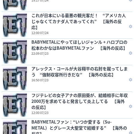
19:17 07/24
これが日本にいる最悪の観光客だ！ “アメリカ人
じゃなくてカナダ人であってくれ” 【海外の反
応】
12:00 07/24
BABYMETALにやってほしいジャンル + ハロプロの
松本わかなはBABYMETALファン 【海外の反応】
22:09 07/23
アレックス・コールが大谷翔平の右肘を蹴ってしま
う “強制収容所行きだな” 【海外の反応】
16:50 07/23
フジテレビの女子アナの原田葵が、結婚相手に年収
2000万を求めてると発言して炎上してる 【海外
の反応】
12:00 07/23
BABYMETALファン：“いつか愛する（Su-
METAL）とグレース大聖堂で結婚する” 【海外の
反応】