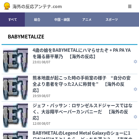
海外の反応アンテナ.com
すべて
総合
中国・韓国
アニメ
スポーツ
BABYMETALIZE
4歳の娘をBABYMETALにハマらせたぞ + PA PA YA
を踊る藤平華乃 【海外の反応】
23:01 08/07
熊本地震が起こった時の手術室の様子 “自分の安
全より患者を守った2人に称賛を” 【海外の反
応】
19:59 08/07
ジェフ・パッサン：ロサンゼルスドジャースではな
く、大谷翔平ペーパーカンパニーだ 【海外の反
応】
12:00 08/07
BABYMETALのLegend Metal Galaxyのショーに1