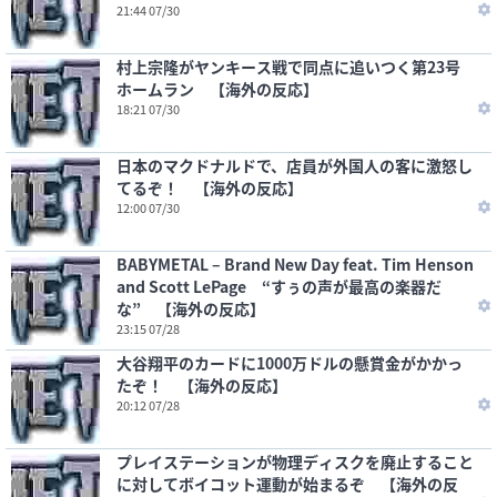
21:44 07/30
村上宗隆がヤンキース戦で同点に追いつく第23号
ホームラン 【海外の反応】
18:21 07/30
日本のマクドナルドで、店員が外国人の客に激怒し
てるぞ！ 【海外の反応】
12:00 07/30
BABYMETAL – Brand New Day feat. Tim Henson
and Scott LePage “すぅの声が最高の楽器だ
な” 【海外の反応】
23:15 07/28
大谷翔平のカードに1000万ドルの懸賞金がかかっ
たぞ！ 【海外の反応】
20:12 07/28
プレイステーションが物理ディスクを廃止すること
に対してボイコット運動が始まるぞ 【海外の反