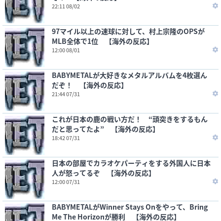
22:11 08/02
97マイル以上の速球に対して、村上宗隆のOPSが
MLB全体で1位 【海外の反応】
12:00 08/01
BABYMETALが大好きなメタルアルバムを4枚選ん
だぞ！ 【海外の反応】
21:44 07/31
これが日本の鹿の戦い方だ！ “頭突きをするもん
だと思ってたよ” 【海外の反応】
18:42 07/31
日本の部屋でカラオケパーティをする外国人に日本
人が怒ってるぞ 【海外の反応】
12:00 07/31
BABYMETALがWinner Stays Onをやって、Bring
Me The Horizonが勝利 【海外の反応】