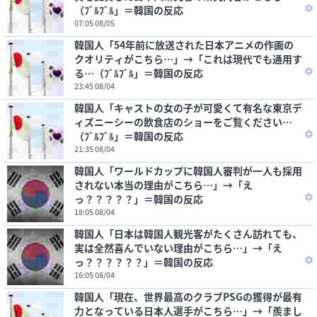
（ﾌﾞﾙﾌﾞﾙ」＝韓国の反応
07:05 08/05
韓国人「54年前に放送された日本アニメの作画の
クオリティがこちら…」→「これは現代でも通用す
る…（ﾌﾞﾙﾌﾞﾙ」＝韓国の反応
23:45 08/04
韓国人「キャストの女の子が可愛くて有名な東京デ
ィズニーシーの飲食店のショーをご覧ください…
（ﾌﾞﾙﾌﾞﾙ」＝韓国の反応
21:35 08/04
韓国人「ワールドカップに韓国人審判が一人も採用
されない本当の理由がこちら…」→「え
っ？？？？？」＝韓国の反応
18:05 08/04
韓国人「日本は韓国人観光客がたくさん訪れても、
実は全然喜んでいない理由がこちら…」→「え
っ？？？？？？」＝韓国の反応
16:05 08/04
韓国人「現在、世界最高のクラブPSGの獲得が最有
力となっている日本人選手がこちら…」→「羨まし