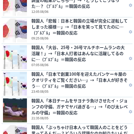
調査の結果がこちら…」→「どうしてこうなっ
た…？（ﾌﾞﾙﾌﾞﾙ」＝韓国の反応
12:05 08/06
韓国人「悲報：日本と韓国の立場が完全に逆転して
しまった模様…」→「日本を笑って見てたのに…
（ﾌﾞﾙﾌﾞﾙ」＝韓国の反応
09:25 08/06
韓国人「大谷、25号・26号マルチホームランの大
活躍！」→「日本人打者はあんなに活躍してるの
に…（ﾌﾞﾙﾌﾞﾙ」＝韓国の反応
07:05 08/06
韓国人「日本で創業100年を迎えたパンケーキ屋の
クオリティをご覧ください…」→「日本人が好きそ
う…（ﾌﾞﾙﾌﾞﾙ」＝韓国の反応
23:45 08/05
韓国人「本日チームをサヨナラ負けさせたイ・ジョ
ンフの守備、ガチでヤバ過ぎる…」→「のび太レベ
ルの守備」＝韓国の反応
21:35 08/05
韓国人「ぶっちゃけ日本人って韓国人のことをどう
思ってるんだ…？どういう認識なのか知りたいんだ