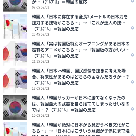
が…（ﾌﾞﾙﾌﾞﾙ」＝韓国の反応
07:05 08/03
韓国人「日本に存在する全長2メートルの日本刀を
抜刀する技術がこちら…」→「これが達人の技…
（ﾌﾞﾙﾌﾞﾙ」＝韓国の反応
23:45 08/02
韓国人「実は韓国版特別オープニングがある日本の
超有名アニメがこちら…」→「韓国版の方がいい…
（ﾌﾞﾙﾌﾞﾙ」＝韓国の反応
21:35 08/02
韓国人「日本vs韓国、国民感情を抜きに考えた場
合、将来性があるのはどちらの国なんだろうか…？
（ﾌﾞﾙﾌﾞﾙ」＝韓国の反応
18:05 08/02
韓国人「韓国サッカーが日本に勝てなくなったの
は、韓国最大の武器を自ら捨ててしまったせいなの
では…？（ﾌﾞﾙﾌﾞﾙ」＝韓国の反応
15:05 08/02
韓国人「韓国が絶対に日本から見習うべき文化がこ
ちら…」→「日本にはこういう意識が子供にまで浸