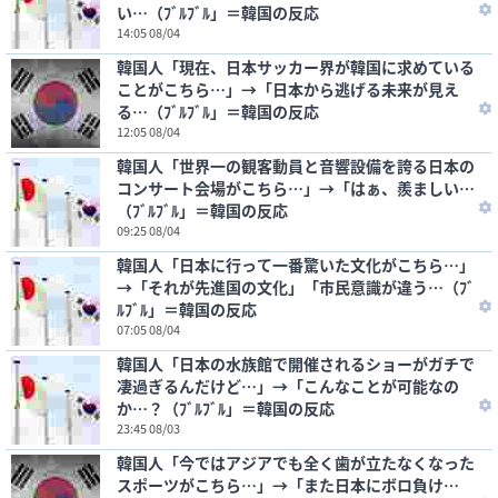
い…（ﾌﾞﾙﾌﾞﾙ」＝韓国の反応
14:05 08/04
韓国人「現在、日本サッカー界が韓国に求めている
ことがこちら…」→「日本から逃げる未来が見え
る…（ﾌﾞﾙﾌﾞﾙ」＝韓国の反応
12:05 08/04
韓国人「世界一の観客動員と音響設備を誇る日本の
コンサート会場がこちら…」→「はぁ、羨ましい…
（ﾌﾞﾙﾌﾞﾙ」＝韓国の反応
09:25 08/04
韓国人「日本に行って一番驚いた文化がこちら…」
→「それが先進国の文化」「市民意識が違う…（ﾌﾞ
ﾙﾌﾞﾙ」＝韓国の反応
07:05 08/04
韓国人「日本の水族館で開催されるショーがガチで
凄過ぎるんだけど…」→「こんなことが可能なの
か…？（ﾌﾞﾙﾌﾞﾙ」＝韓国の反応
23:45 08/03
韓国人「今ではアジアでも全く歯が立たなくなった
スポーツがこちら…」→「また日本にボロ負け…