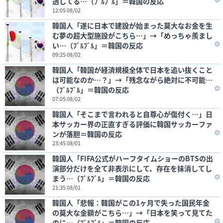
透してる…（ﾌﾞﾙﾌﾞﾙ」＝韓国の反応
12:05 08/02
韓国人「遂に日本で建設が始まった莫大なお金を生
む夢の超大型施設がこちら…」→「めっちゃ羨まし
い…（ﾌﾞﾙﾌﾞﾙ」＝韓国の反応
09:25 08/02
韓国人「韓国が経済規模全体で日本を追い抜くこと
は可能なのか…？」→「残念ながら絶対に不可能…
（ﾌﾞﾙﾌﾞﾙ」＝韓国の反応
07:05 08/02
韓国人「そこまで言われると自尊心が傷付く…」日
本サッカー界の正直すぎる評価に韓国サッカーファ
ンが落胆＝韓国の反応
23:45 08/01
韓国人「FIFA公式がハーフタイムショーのBTSの出
演部分だけを全て非表示にして、存在を抹消してし
まう…（ﾌﾞﾙﾌﾞﾙ」＝韓国の反応
21:35 08/01
韓国人「悲報：韓国がこの1ヶ月で失った国民年金
の莫大な金額がこちら…」→「日本を笑って見てた
のに…（ﾌﾞﾙﾌﾞﾙ」＝韓国の反応