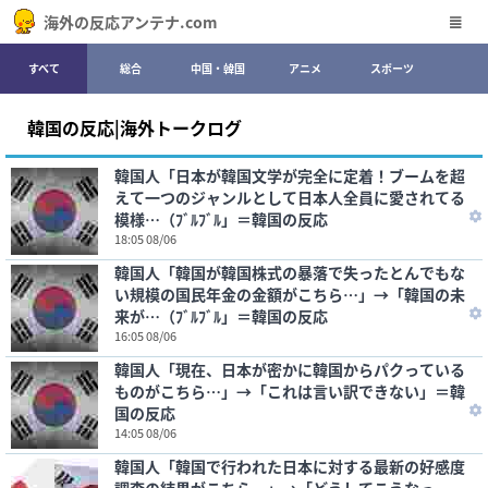
海外の反応アンテナ.com
すべて
総合
中国・韓国
アニメ
スポーツ
韓国の反応|海外トークログ
韓国人「日本が韓国文学が完全に定着！ブームを超
えて一つのジャンルとして日本人全員に愛されてる
模様…（ﾌﾞﾙﾌﾞﾙ」＝韓国の反応
18:05 08/06
韓国人「韓国が韓国株式の暴落で失ったとんでもな
い規模の国民年金の金額がこちら…」→「韓国の未
来が…（ﾌﾞﾙﾌﾞﾙ」＝韓国の反応
16:05 08/06
韓国人「現在、日本が密かに韓国からパクっている
ものがこちら…」→「これは言い訳できない」＝韓
国の反応
14:05 08/06
韓国人「韓国で行われた日本に対する最新の好感度