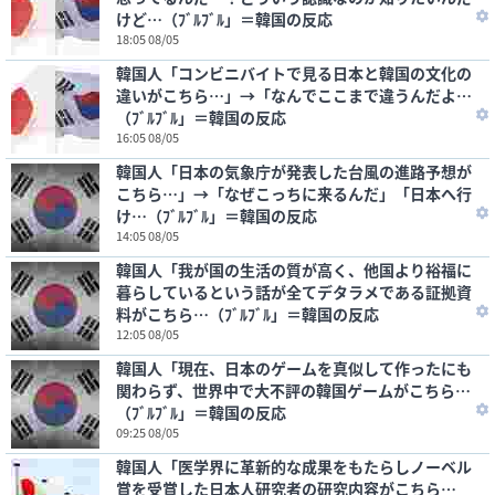
けど…（ﾌﾞﾙﾌﾞﾙ」＝韓国の反応
18:05 08/05
韓国人「コンビニバイトで見る日本と韓国の文化の
違いがこちら…」→「なんでここまで違うんだよ…
（ﾌﾞﾙﾌﾞﾙ」＝韓国の反応
16:05 08/05
韓国人「日本の気象庁が発表した台風の進路予想が
こちら…」→「なぜこっちに来るんだ」「日本へ行
け…（ﾌﾞﾙﾌﾞﾙ」＝韓国の反応
14:05 08/05
韓国人「我が国の生活の質が高く、他国より裕福に
暮らしているという話が全てデタラメである証拠資
料がこちら…（ﾌﾞﾙﾌﾞﾙ」＝韓国の反応
12:05 08/05
韓国人「現在、日本のゲームを真似して作ったにも
関わらず、世界中で大不評の韓国ゲームがこちら…
（ﾌﾞﾙﾌﾞﾙ」＝韓国の反応
09:25 08/05
韓国人「医学界に革新的な成果をもたらしノーベル
賞を受賞した日本人研究者の研究内容がこちら…