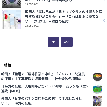
18:05 08/01
韓国人「実は日本が世界トップクラスの技術力を保
有する分野がこちら…」→「これは日本に勝てな
い…（ﾌﾞﾙﾌﾞﾙ」＝韓国の反応
16:05 08/01
▼
次へ
新着
韓国人「猛暑で『屋外作業の中止』『デリバリー配達員
の保護』『工事現場の運営制限』…社会全体が極限の暑
さに適応を模索」
【海外の反応】大谷翔平が第25・26号ホームランもド軍6
連敗【MLB】
外国人「日本のパチンコ店がこの10年で半減したらし
い！」 海外の反応。