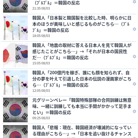
（ﾌﾞﾙﾌﾞﾙ」＝韓国の反応
21:35 08/03
韓国人「日本製と韓国製を比較した時、明らかに日
本のほうが美味しいと感じるものがこちら…（ﾌﾞﾙ
ﾌﾞﾙ」＝韓国の反応
18:05 08/03
韓国人「地震の取材に答える日本人を見て韓国人が
感じたことがこちら…」→「それが日本の国民性
だ…（ﾌﾞﾙﾌﾞﾙ」＝韓国の反応
15:05 08/03
韓国人「200億円を稼ぎ、誰にも顔を知られず、自
分の夢を叶えて引退した日本の伝説の漫画家がこち
ら…（ﾌﾞﾙﾌﾞﾙ」＝韓国の反応
12:05 08/03
元グリーンベレー「韓国特殊部隊の合同訓練は無意
味、一緒に訓練しても本当に手間がかかって足手ま
とい」＝韓国の反応
09:25 08/03
韓国人「悲報：現在、韓国経済が壊滅的になってい
る理由がこちら…」→「日本を追い抜けるチャンス