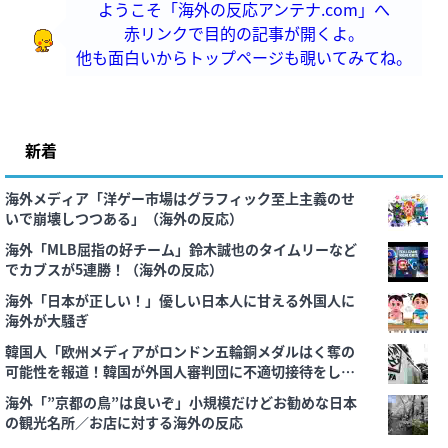
ようこそ「海外の反応アンテナ.com」へ
赤リンクで目的の記事が開くよ。
他も面白いからトップページも覗いてみてね。
新着
海外メディア「洋ゲー市場はグラフィック至上主義のせ
いで崩壊しつつある」（海外の反応）
海外「MLB屈指の好チーム」鈴木誠也のタイムリーなど
でカブスが5連勝！（海外の反応）
海外「日本が正しい！」優しい日本人に甘える外国人に
海外が大騒ぎ
韓国人「欧州メディアがロンドン五輪銅メダルはく奪の
可能性を報道！韓国が外国人審判団に不適切接待をした
疑い」
海外「”京都の鳥”は良いぞ」小規模だけどお勧めな日本
の観光名所／お店に対する海外の反応