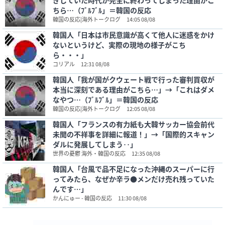
ぎしていた時代が完全に終わってしまった理由がこ
ちら…（ﾌﾞﾙﾌﾞﾙ」＝韓国の反応
韓国の反応|海外トークログ
14:05 08/08
韓国人「日本は市民意識が高くて他人に迷惑をかけ
ないというけど、実際の現地の様子がこち
ら・・・」
コリアル
12:31 08/08
韓国人「我が国がクウェート戦で行った審判買収が
本当に深刻である理由がこちら…」→「これはダメ
なやつ…（ﾌﾞﾙﾌﾞﾙ」＝韓国の反応
韓国の反応|海外トークログ
12:05 08/08
韓国人「フランスの有力紙も大韓サッカー協会前代
未聞の不祥事を詳細に報道！」→「国際的スキャン
ダルに発展してしまう‥」
世界の憂鬱 海外・韓国の反応
12:35 08/08
韓国人「台風で品不足になった沖縄のスーパーに行
ってみたら、なぜか辛ラ●メンだけ売れ残っていた
んです…」
かんにゅー - 韓国の反応
11:30 08/08