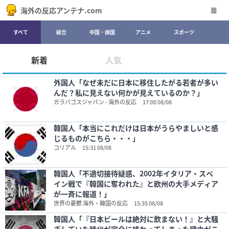
海外の反応アンテナ.com
すべて
総合
中国・韓国
アニメ
スポーツ
新着
人気
外国人「なぜ未だに日本に移住したがる若者が多い
んだ？私に見えない何かが見えているのか？」
ガラパゴスジャパン - 海外の反応
17:00 08/08
韓国人「本当にこれだけは日本がうらやましいと感
じるものがこちら・・・」
コリアル
15:31 08/08
韓国人「不適切接待疑惑、2002年イタリア・スペ
イン戦で『韓国に奪われた』と欧州の大手メディア
が一斉に報道！」
世界の憂鬱 海外・韓国の反応
15:35 08/08
韓国人「『日本ビールは絶対に飲まない！』と大騒