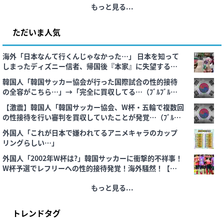
もっと見る...
ただいま人気
海外「日本なんて行くんじゃなかった…」 日本を知って
しまったディズニー信者、帰国後『本家』に失望する事
態に
韓国人「韓国サッカー協会が行った国際試合の性的接待
の全容がこちら…」→「完全に買収してる…（ﾌﾞﾙﾌﾞﾙ」
＝韓国の反応
【激震】韓国人「韓国サッカー協会、W杯・五輪で複数回
の性接待を行い審判を買収していたことが発覚…（ﾌﾞﾙﾌﾞ
ﾙ」＝韓国の反応
外国人「これが日本で嫌われてるアニメキャラのカップ
リングらしい…」
外国人「2002年W杯は?」韓国サッカーに衝撃的不祥事！
W杯予選でレフリーへの性的接待発覚！海外騒然！【海外
の反応】
もっと見る...
トレンドタグ