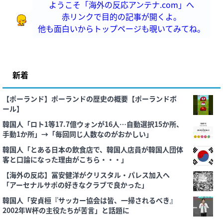
ようこそ「海外の反応アンテナ.com」へ
赤リンクで目的の記事が開くよ。
他も面白いからトップページも覗いてみてね。
新着
【ポーランド】ポーランドの歴史の概要【ポーランドボ
ール】
韓国人「ロト1等17.7億ウォンが16人…自動選択15か所、
手動1か所」→「毎回同じ人数なのがおかしい」
韓国人「とある日本の飲食店で、韓国人店員が韓国人団体
客と口論になった理由がこちら・・・」
【海外の反応】冨安健洋がクリスタル・パレス加入へ
「アーセナルサポの好きなクラブで良かった」
韓国人「安貞桓『サッカー協会は皆、一掃されるべき』
2002年W杯の主役たちが苦言」と話題に