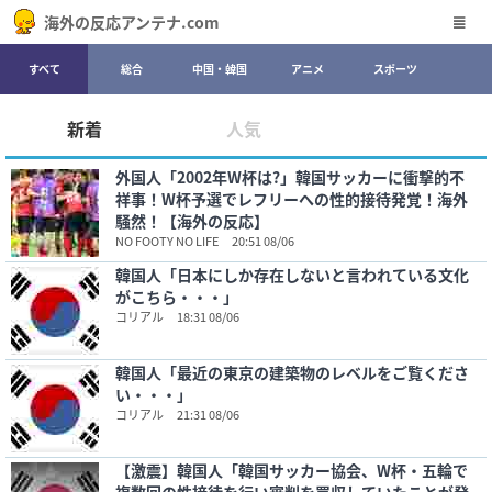
海外の反応アンテナ.com
すべて
総合
中国・韓国
アニメ
スポーツ
新着
人気
外国人「2002年W杯は?」韓国サッカーに衝撃的不
祥事！W杯予選でレフリーへの性的接待発覚！海外
騒然！【海外の反応】
NO FOOTY NO LIFE
20:51 08/06
韓国人「日本にしか存在しないと言われている文化
がこちら・・・」
コリアル
18:31 08/06
韓国人「最近の東京の建築物のレベルをご覧くださ
い・・・」
コリアル
21:31 08/06
【激震】韓国人「韓国サッカー協会、W杯・五輪で