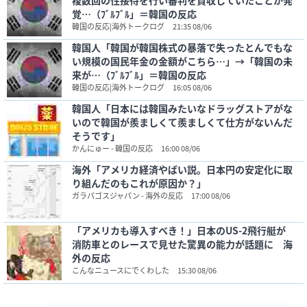
複数回の性接待を行い審判を買収していたことが発
覚…（ﾌﾞﾙﾌﾞﾙ」＝韓国の反応
韓国の反応|海外トークログ
21:35 08/06
韓国人「韓国が韓国株式の暴落で失ったとんでもな
い規模の国民年金の金額がこちら…」→「韓国の未
来が…（ﾌﾞﾙﾌﾞﾙ」＝韓国の反応
韓国の反応|海外トークログ
16:05 08/06
韓国人「日本には韓国みたいなドラッグストアがな
いので韓国が羨ましくて羨ましくて仕方がないんだ
そうです」
かんにゅー - 韓国の反応
16:00 08/06
海外「アメリカ経済やばい説。日本円の安定化に取
り組んだのもこれが原因か？」
ガラパゴスジャパン - 海外の反応
17:00 08/06
「アメリカも導入すべき！」日本のUS-2飛行艇が
消防車とのレースで見せた驚異の能力が話題に 海
外の反応
こんなニュースにでくわした
15:30 08/06