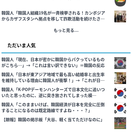
韓国人「韓国人組織19名が一斉検挙される！カンボジア
からカザフスタンへ拠点を移して詐欺活動を続けたされ
た犯罪グループの末路がこちらです」
もっと見る...
ただいま人気
韓国人「現在、日本が密かに韓国からパクっているもの
がこちら…」→「これは言い訳できない」＝韓国の反応
韓国人「日本が東アジア地域で最も高い結婚率と出生率
を維持している理由に韓国人が衝撃！」→「これが日本
の若者たちの生活スタイル‥」
韓国人「K-POPデーモンハンターズで日本文化に追いつ
いたと思ったのに、逆に突き放されてしまった模
様・・・」
韓国人「このままいけば、韓国経済が日本を完全に圧倒
することになるのは既定路線ですよね・・・？」
【朗報】韓国の掲示板「大谷、軽く当てただけなのに」