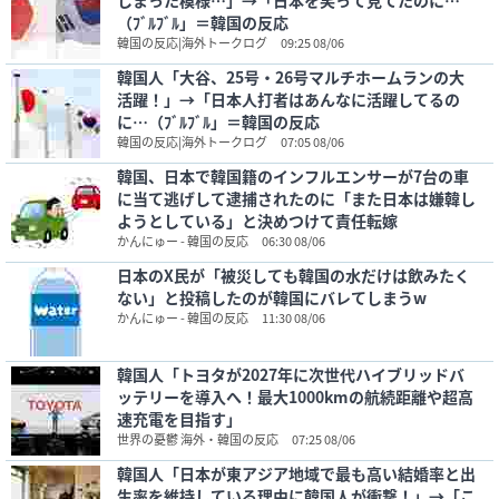
しまった模様…」→「日本を笑って見てたのに…
（ﾌﾞﾙﾌﾞﾙ」＝韓国の反応
韓国の反応|海外トークログ
09:25 08/06
韓国人「大谷、25号・26号マルチホームランの大
活躍！」→「日本人打者はあんなに活躍してるの
に…（ﾌﾞﾙﾌﾞﾙ」＝韓国の反応
韓国の反応|海外トークログ
07:05 08/06
韓国、日本で韓国籍のインフルエンサーが7台の車
に当て逃げして逮捕されたのに「また日本は嫌韓し
ようとしている」と決めつけて責任転嫁
かんにゅー - 韓国の反応
06:30 08/06
日本のX民が「被災しても韓国の水だけは飲みたく
ない」と投稿したのが韓国にバレてしまうw
かんにゅー - 韓国の反応
11:30 08/06
韓国人「トヨタが2027年に次世代ハイブリッドバ
ッテリーを導入へ！最大1000kmの航続距離や超高
速充電を目指す」
世界の憂鬱 海外・韓国の反応
07:25 08/06
韓国人「日本が東アジア地域で最も高い結婚率と出
生率を維持している理由に韓国人が衝撃！」→「こ