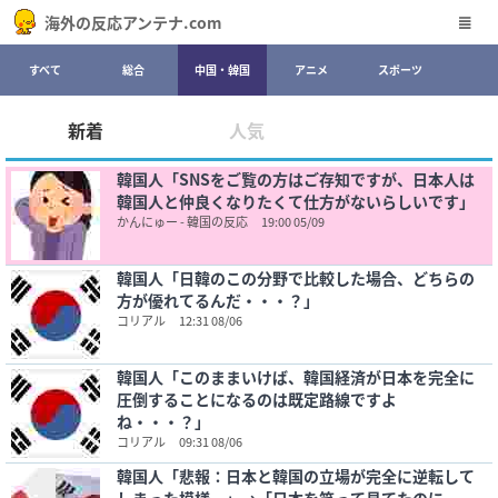
海外の反応アンテナ.com
すべて
総合
中国・韓国
アニメ
スポーツ
新着
人気
韓国人「SNSをご覧の方はご存知ですが、日本人は
韓国人と仲良くなりたくて仕方がないらしいです」
かんにゅー - 韓国の反応
19:00 05/09
韓国人「日韓のこの分野で比較した場合、どちらの
方が優れてるんだ・・・？」
コリアル
12:31 08/06
韓国人「このままいけば、韓国経済が日本を完全に
圧倒することになるのは既定路線ですよ
ね・・・？」
コリアル
09:31 08/06
韓国人「悲報：日本と韓国の立場が完全に逆転して