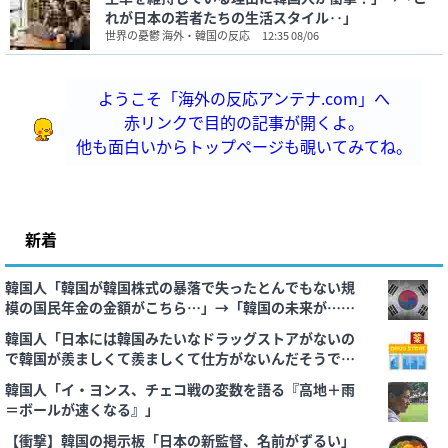
れが日本の若者たちの生活スタイル‥」
世界の憂鬱 海外・韓国の反応
12:35 08/06
ようこそ「海外の反応アンテナ.com」へ
赤リンクで目的の記事が開くよ。
他も面白いからトップページも覗いてみてね。
新着
韓国人「韓国が韓国株式の暴落で失ったとんでもない規
模の国民年金の金額がこちら…」→「韓国の未来が…
（ﾌﾞﾙﾌﾞﾙ」＝韓国の反応
韓国人「日本には韓国みたいなドラッグストアがないの
で韓国が羨ましくて羨ましくて仕方がないんだそうで
す」
韓国人「イ・ヨンス、チェコ戦の変数を語る『高地＋雨
＝ボールが速くなる』」
【衝撃】韓国の掲示板「日本の新監督、名前がずるい」