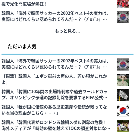
援で光化門広場が熱狂！
韓国人「海外で韓国サッカーの2002年ベスト4の実力は、
実際にはどれくらい認められてるんだ…？（ﾌﾞﾙﾌﾞﾙ」＝
韓国の反応
もっと見る...
ただいま人気
韓国人「海外で韓国サッカーの2002年ベスト4の実力は、
実際にはどれくらい認められてるんだ…？（ﾌﾞﾙﾌﾞﾙ」＝
韓国の反応
【衝撃】韓国人「エボシ御前の声の人、若い頃がこれか
よ」
韓国人「韓国に10年間の出場権剥奪や過去ワールドカッ
プ、オリンピック予選の記録削除を要求するFIFA公式制
裁を海外メディアが報道！」
韓国人「我が国に価値のある歴史遺産や伝統が残ってな
い本当の理由がこちら・・・」
韓国人「韓国代表がロンドン五輪銅メダル剥奪の危機！
海外メディアが『時効の壁を越えてIOCの調査対象になり
得る』と報道！」