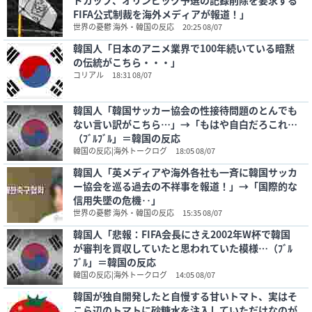
ドカップ、オリンピック予選の記録削除を要求する
FIFA公式制裁を海外メディアが報道！」
世界の憂鬱 海外・韓国の反応
20:25 08/07
韓国人「日本のアニメ業界で100年続いている暗黙
の伝統がこちら・・・」
コリアル
18:31 08/07
韓国人「韓国サッカー協会の性接待問題のとんでも
ない言い訳がこちら…」→「もはや自白だろこれ…
（ﾌﾞﾙﾌﾞﾙ」＝韓国の反応
韓国の反応|海外トークログ
18:05 08/07
韓国人「英メディアや海外各社も一斉に韓国サッカ
ー協会を巡る過去の不祥事を報道！」→「国際的な
信用失墜の危機‥」
世界の憂鬱 海外・韓国の反応
15:35 08/07
韓国人「悲報：FIFA会長にさえ2002年W杯で韓国
が審判を買収していたと思われていた模様…（ﾌﾞﾙ
ﾌﾞﾙ」＝韓国の反応
韓国の反応|海外トークログ
14:05 08/07
韓国が独自開発したと自慢する甘いトマト、実はそ
こら辺のトマトに砂糖水を注入していただけなのが