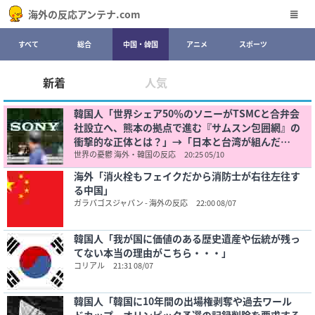
海外の反応アンテナ.com
すべて
総合
中国・韓国
アニメ
スポーツ
新着
人気
韓国人「世界シェア50％のソニーがTSMCと合弁会
社設立へ、熊本の拠点で進む『サムスン包囲網』の
衝撃的な正体とは？」→「日本と台湾が組んだ
ら‥」
世界の憂鬱 海外・韓国の反応
20:25 05/10
海外「消火栓もフェイクだから消防士が右往左往す
る中国」
ガラパゴスジャパン - 海外の反応
22:00 08/07
韓国人「我が国に価値のある歴史遺産や伝統が残っ
てない本当の理由がこちら・・・」
コリアル
21:31 08/07
韓国人「韓国に10年間の出場権剥奪や過去ワール