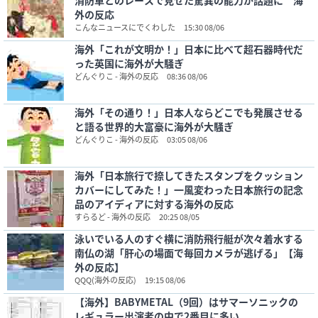
消防車とのレースで見せた驚異の能力が話題に 海
外の反応
こんなニュースにでくわした
15:30 08/06
海外「これが文明か！」日本に比べて超石器時代だ
った英国に海外が大騒ぎ
どんぐりこ - 海外の反応
08:36 08/06
海外「その通り！」日本人ならどこでも発展させる
と語る世界的大富豪に海外が大騒ぎ
どんぐりこ - 海外の反応
03:05 08/06
海外「日本旅行で捺してきたスタンプをクッション
カバーにしてみた！」一風変わった日本旅行の記念
品のアイディアに対する海外の反応
すらるど - 海外の反応
20:25 08/05
泳いでいる人のすぐ横に消防飛行艇が次々着水する
南仏の湖「肝心の場面で毎回カメラが逃げる」【海
外の反応】
QQQ(海外の反応)
19:15 08/06
【海外】BABYMETAL（9回）はサマーソニックの
レギュラー出演者の中で2番目に多い