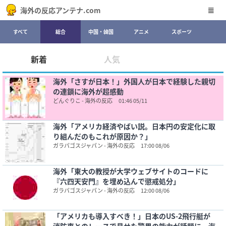
海外の反応アンテナ.com
すべて
総合
中国・韓国
アニメ
スポーツ
新着
人気
海外「さすが日本！」外国人が日本で経験した親切
の連鎖に海外が超感動
どんぐりこ - 海外の反応
01:46 05/11
海外「アメリカ経済やばい説。日本円の安定化に取
り組んだのもこれが原因か？」
ガラパゴスジャパン - 海外の反応
17:00 08/06
海外「東大の教授が大学ウェブサイトのコードに
『六四天安門』を埋め込んで懲戒処分」
ガラパゴスジャパン - 海外の反応
12:00 08/06
「アメリカも導入すべき！」日本のUS-2飛行艇が