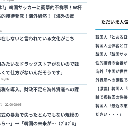
題に
杯は?」韓国サッカーに衝撃的不祥事！W杯
性的接待発覚！海外騒然！【海外の反
ただいま人
06
韓国人「とある日
存在しないと言われている文化がこち
韓国人団体客と口
ら・・・」
韓国人「韓国サッ
性的接待の全容が
国みたいなドラッグストアがないので韓
てる…（ﾌﾞﾙﾌﾞ
海外「中国が世界
しくて仕方がないんだそうです」
 08/06
外資産への課税で
【激震】韓国人「
産税を導入。財政不足を海外資産への課
輪で複数回の性接
応
22:00 08/06
ことが発覚…（ﾌﾞ
韓国人「最近の東
株式の暴落で失ったとんでもない規模の
ださい・・・」
ら…」→「韓国の未来が…（ﾌﾞﾙﾌﾞﾙ」