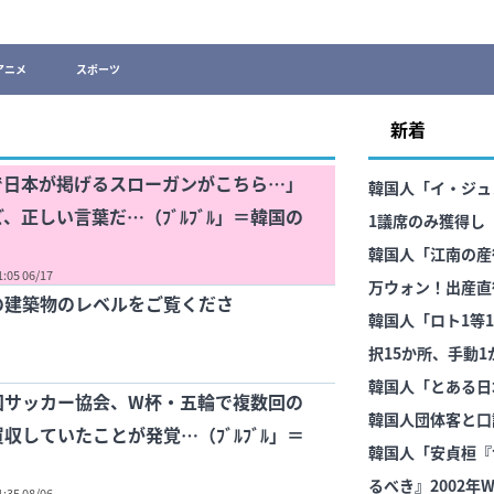
アニメ
スポーツ
新着
で日本が掲げるスローガンがこちら…」
韓国人「イ・ジュ
、正しい言葉だ…（ﾌﾞﾙﾌﾞﾙ」＝韓国の
1議席のみ獲得し
る」→「政治から
韓国人「江南の産
1:05 06/17
万ウォン！出産直
の建築物のレベルをご覧くださ
韓国人「ロト1等1
択15か所、手動
がおかしい」
韓国人「とある日
国サッカー協会、W杯・五輪で複数回の
韓国人団体客と口
収していたことが発覚…（ﾌﾞﾙﾌﾞﾙ」＝
ら・・・」
韓国人「安貞桓『
るべき』2002
1:35 08/06