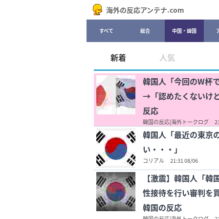
海外の反応アンテナ.com
すべて
総合
中国・韓国
新着
人気
韓国人「今回のW杯
→「認めたくないけど
反応
韓国の反応|海外トークログ
2
韓国人「最近の東京
い・・・」
コリアル
21:31 08/06
【激震】韓国人「韓
性接待を行い審判を買
韓国の反応
韓国の反応|海外トークログ
2