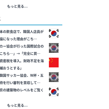
もっと見る...
気
本の飲食店で、韓国人店員が
論になった理由がこち
カー協会が行った国際試合の
こちら…」→「完全に買収し
ﾙ」＝韓国の反応
資産税を導入。財政不足を海
補おうとする」
韓国サッカー協会、W杯・五
待を行い審判を買収していた
ﾙﾌﾞﾙ」＝韓国の反応
京の建築物のレベルをご覧く
もっと見る...