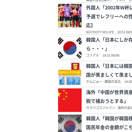
外国人「2002年W
予選でレフリーへの
応】
NO FOOTY NO LIFE
20:51 08/
韓国人「日本にしか
ら・・・」
コリアル
18:31 08/06
韓国人「日本には韓
国が羨ましくて羨ま
かんにゅー - 韓国の反応
16:00
海外「中国が世界資
税で補おうとする」
ガラパゴスジャパン - 海外の反
韓国人「韓国が韓国
国民年金の金額がこち