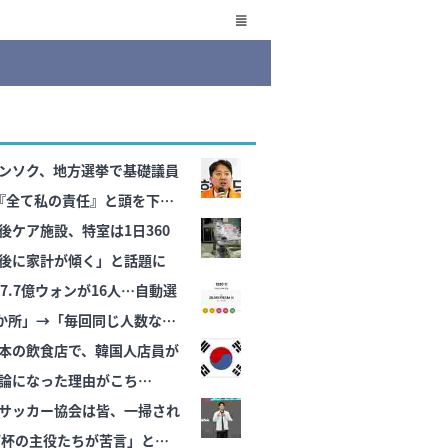
ンソク、地方選挙で基礎議員
『全て私の責任』と頭を下げ
消えてくれ」
後ケア施設、特室は1日360
後に家計が傾く」と話題に
7.7億ウォンが16人…自動選
1か所」→「毎回同じ人数なの
本の飲食店で、韓国人店員が
論になった理由がこち
サッカー協会は皆、一掃され
年W杯の主役たちが苦言」と話