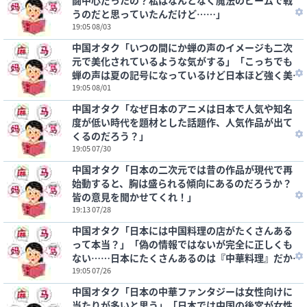
闘中心だったの？私はなんとなく魔法のビームで戦
うのだと思っていたんだけど……」
19:05 08/03
中国オタク「いつの間にか蝉の声のイメージも二次
元で美化されているような気がする」「こっちでも
蝉の声は夏の記号になっているけど日本ほど強く美
化はされていないように思う」
19:05 08/01
中国オタク「なぜ日本のアニメは日本で人気や知名
度が低い時代を題材とした話題作、人気作品が出て
くるのだろう？」
19:05 07/30
中国オタク「日本の二次元では昔の作品が現代で再
始動すると、胸は盛られる傾向にあるのだろうか？
皆の意見を聞かせてくれ！」
19:13 07/28
中国オタク「日本には中国料理の店がたくさんある
って本当？」「偽の情報ではないが完全に正しくも
ない……日本にたくさんあるのは『中華料理』だか
ら」
19:05 07/26
中国オタク「日本の中華ファンタジーは女性向けに
当たりが多いと思う」「日本では中国の後宮が女性