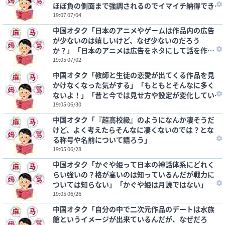
ほぼ負の側面まで強調されるのでイマイチ納得でき
ない所がある」
19:07 07/04
中国オタク「日本のアニメやゲームは作品内の広告
が少ないのは嬉しいけど、なぜ少ないのだろう
か？」「日本のアニメは広告をネタにして話を作
る」
19:05 07/02
中国オタク「教師と生徒の恋愛が出てくる作品を見
かけなくなった気がする」「もともとそんなに多く
ないよ！」「昔と今では見せ方や設定が変化してい
る」
19:05 06/30
中国オタク「『超高校級』のようになんか凄そうだ
けど、よく考えたらそんなに凄くないのでは？とな
る称号や名前について語ろう」
19:05 06/28
中国オタク「かぐや姫って日本の神話体系にどれく
らい強いの？格が高いのは知っているんだが戦力に
ついては知らない」「かぐや姫は月読ではない」
19:05 06/26
中国オタク「自分の中で二次元作品のデートは水族
館というイメージが出来ているんだが、なぜだろ