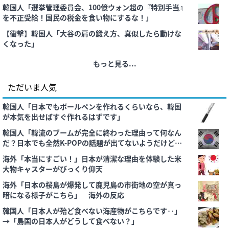
韓国人「選挙管理委員会、100億ウォン超の『特別手当』
を不正受給！国民の税金を食い物にするな！」
【衝撃】韓国人「大谷の肩の鍛え方、真似したら動けな
くなった」
もっと見る...
ただいま人気
韓国人「日本でもボールペンを作れるくらいなら、韓国
が本気を出せばすぐ作れるはずです」
韓国人「韓流のブームが完全に終わった理由って何なん
だ？日本でも全然K-POPの話題が出てないようだけど…
（ﾌﾞﾙﾌﾞﾙ」＝韓国の反応
海外「本当にすごい！」日本が清潔な理由を体験した米
大物キャスターがびっくり仰天
海外「日本の桜島が爆発して鹿児島の市街地の空が真っ
暗になる様子がこちら」 海外の反応
韓国人「日本人が殆ど食べない海産物がこちらです‥」
→「島国の日本人がどうして食べない？」