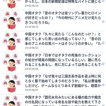
かったし、日本の新聞配達は特殊なバイトに感じら
れる」
19:05 06/14
中国オタク「昔のオタクは皆ツンデレ暴力ヒロイン
が好きだったの？」「今の時代にアニメだけ見たら
きついだろうね」
19:16 06/12
中国オタク「久々に見たら『こんなのだっけ？』と
感じてしまった思い出の作品ってない？」「昔の日
本のアニメの日常パートはそういうのが多い」「た
ぶんゲームの方がきついと思う」
19:14 06/10
中国オタク「日本ではオタクの死後のコレクション
の処分が現実の問題になっているらしい。雑に売ら
れることもあるし、死に方によっては売ることもで
きなくなるとか……」
19:05 06/09
中国オタク「なぜ我々は三国志系作品を遊ぶ時に何
となく蜀で始めてしまうのだろうか」「私は曹操推
しだけど、ゲームならとりあえず劉備から、趙雲か
らみたいな所はある」
19:05 06/07
中国オタク「鏡花水月みたいにある種の能力や概念
の代名詞になっている有名な技や能力を教えて下さ