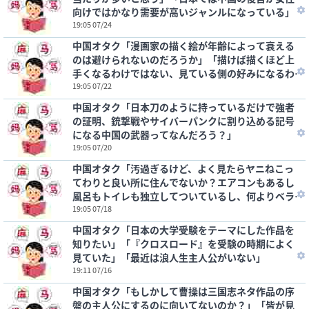
向けではかなり需要が高いジャンルになっている」
19:05 07/24
中国オタク「漫画家の描く絵が年齢によって衰える
のは避けられないのだろうか」「描けば描くほど上
手くなるわけではない、見ている側の好みになるわ
けではないからね」
19:05 07/22
中国オタク「日本刀のように持っているだけで強者
の証明、銃撃戦やサイバーパンクに割り込める記号
になる中国の武器ってなんだろう？」
19:05 07/20
中国オタク「汚過ぎるけど、よく見たらヤニねこっ
てわりと良い所に住んでないか？エアコンもあるし
風呂もトイレも独立してついているし、何よりベラ
ンダがある……」
19:05 07/18
中国オタク「日本の大学受験をテーマにした作品を
知りたい」「『クロスロード』を受験の時期によく
見ていた」「最近は浪人生主人公がいない」
19:11 07/16
中国オタク「もしかして曹操は三国志ネタ作品の序
盤の主人公にするのに向いてないのか？」「皆が見