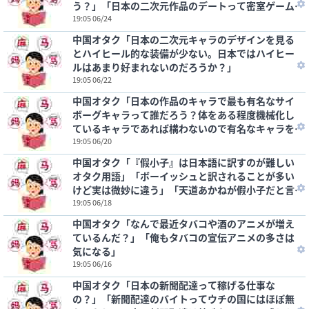
う？」「日本の二次元作品のデートって密室ゲーム
に行かないよね」
19:05 06/24
中国オタク「日本の二次元キャラのデザインを見る
とハイヒール的な装備が少ない。日本ではハイヒー
ルはあまり好まれないのだろうか？」
19:05 06/22
中国オタク「日本の作品のキャラで最も有名なサイ
ボーグキャラって誰だろう？体をある程度機械化し
ているキャラであれば構わないので有名なキャラを
教えて欲しい」
19:05 06/20
中国オタク「『假小子』は日本語に訳すのが難しい
オタク用語」「ボーイッシュと訳されることが多い
けど実は微妙に違う」「天道あかねが假小子だと言
ったら相手が混乱した」
19:05 06/18
中国オタク「なんで最近タバコや酒のアニメが増え
ているんだ？」「俺もタバコの宣伝アニメの多さは
気になる」
19:05 06/16
中国オタク「日本の新聞配達って稼げる仕事な
の？」「新聞配達のバイトってウチの国にはほぼ無