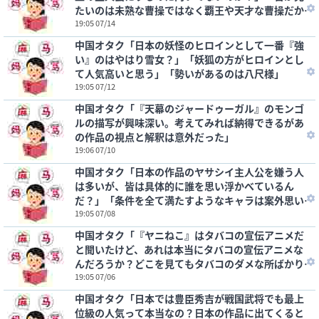
たいのは未熟な曹操ではなく覇王や天才な曹操だか
らな」
19:05 07/14
中国オタク「日本の妖怪のヒロインとして一番『強
い』のはやはり雪女？」「妖狐の方がヒロインとし
て人気高いと思う」「勢いがあるのは八尺様」
19:05 07/12
中国オタク「『天幕のジャードゥーガル』のモンゴ
ルの描写が興味深い。考えてみれば納得できるがあ
の作品の視点と解釈は意外だった」
19:06 07/10
中国オタク「日本の作品のヤサシイ主人公を嫌う人
は多いが、皆は具体的に誰を思い浮かべているん
だ？」「条件を全て満たすようなキャラは案外思い
つかないかも」
19:05 07/08
中国オタク「『ヤニねこ』はタバコの宣伝アニメだ
と聞いたけど、あれは本当にタバコの宣伝アニメな
んだろうか？どこを見てもタバコのダメな所ばかり
では？」
19:05 07/06
中国オタク「日本では豊臣秀吉が戦国武将でも最上
位級の人気って本当なの？日本の作品に出てくると