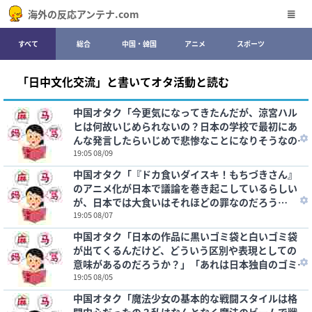
海外の反応アンテナ.com
すべて
総合
中国・韓国
アニメ
スポーツ
「日中文化交流」と書いてオタ活動と読む
中国オタク「今更気になってきたんだが、涼宮ハル
ヒは何故いじめられないの？日本の学校で最初にあ
んな発言したらいじめで悲惨なことになりそうなの
に」
19:05 08/09
中国オタク「『ドカ食いダイスキ！もちづきさん』
のアニメ化が日本で議論を巻き起こしているらしい
が、日本では大食いはそれほどの罪なのだろう
か？」
19:05 08/07
中国オタク「日本の作品に黒いゴミ袋と白いゴミ袋
が出てくるんだけど、どういう区別や表現としての
意味があるのだろうか？」「あれは日本独自のゴミ
捨て事情が関係している」
19:05 08/05
中国オタク「魔法少女の基本的な戦闘スタイルは格