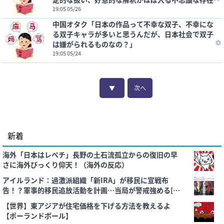
だ」
19:05 05/26
中国オタク「日本の作品って不幸な双子、不幸にな
る双子キャラが多いと思うんだが、日本社会で双子
は嫌がられるものなの？」
19:05 05/24
▼
次へ
新着
海外「日本はレべチ」長野の土石流孤立からの復旧の早
さに海外びっくり仰天！（海外の反応）
アイルランド：過激派組織「新IRA」が移民に宣戦布
告！？軍事的移民追放活動を計画…当局が警戒強める[海
外の反応]
【世界】東アジアが住宅価格を下げる方法を教えるよ
【ポーランドボール】