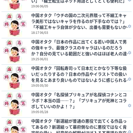
い」「穢土転生はネット用語としてとても便利だ」
19:06 06/05
中国オタク「ウチの国の二次元界隈って不細工キャ
ラ美形ではないキャラを作るのが下手なのでは？」
「不細工キャラ自体が少ない、出番も需要もないか
らな」
18:17 06/03
中国オタク「日本の作品に出てくる若い中国人で男
の強キャラ、最強クラスのキャラはいるのだろう
か？自分の見ている範囲だと強いのはほぼ老人の達
人な気がするんだけど」
19:25 06/01
中国オタク「回転寿司って日本だとかなり下等な扱
いだったりするの？日本の作品やイラストでの扱い
を見るとあまり良いものではないように感じられる
のだけど」
19:05 05/30
中国オタク「名探偵プリキュアが名探偵コナンとコ
ラボ？本当の話……？」「プリキュアが死神とコラ
ボしていいのかよ！？」
19:05 05/28
中国オタク「新選組が普通の悪役で出てくる作品っ
てあるの？新選組って幕府側なのに悪役ではなく肯
定的な扱い、好意的な解釈がほぼ入る不思議な存在